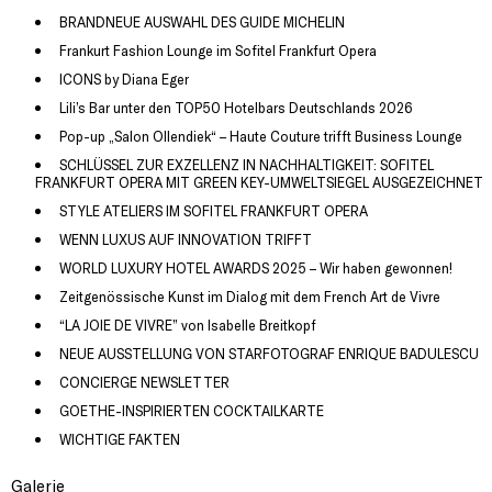
BRANDNEUE AUSWAHL DES GUIDE MICHELIN
Frankurt Fashion Lounge im Sofitel Frankfurt Opera
ICONS by Diana Eger
Lili’s Bar unter den TOP50 Hotelbars Deutschlands 2026
Pop-up „Salon Ollendiek“ – Haute Couture trifft Business Lounge
SCHLÜSSEL ZUR EXZELLENZ IN NACHHALTIGKEIT: SOFITEL
FRANKFURT OPERA MIT GREEN KEY-UMWELTSIEGEL AUSGEZEICHNET
STYLE ATELIERS IM SOFITEL FRANKFURT OPERA
WENN LUXUS AUF INNOVATION TRIFFT
WORLD LUXURY HOTEL AWARDS 2025 – Wir haben gewonnen!
Zeitgenössische Kunst im Dialog mit dem French Art de Vivre
“LA JOIE DE VIVRE” von Isabelle Breitkopf
NEUE AUSSTELLUNG VON STARFOTOGRAF ENRIQUE BADULESCU
CONCIERGE NEWSLETTER
GOETHE-INSPIRIERTEN COCKTAILKARTE
WICHTIGE FAKTEN
Galerie